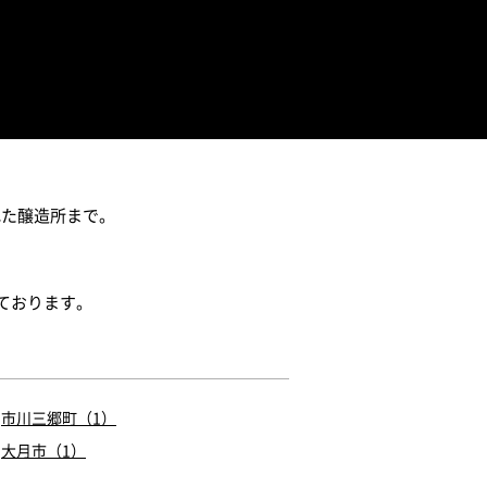
れた醸造所まで。
ております。
市川三郷町（1）
大月市（1）