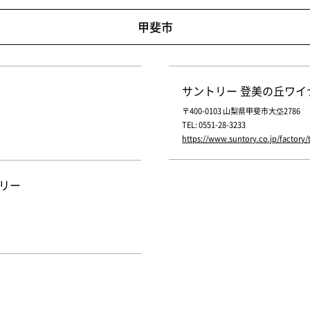
甲斐市
サントリー 登美の丘ワイ
〒400-0103 山梨県甲斐市大垈2786
TEL: 0551-28-3233
https://www.suntory.co.jp/factory
リー