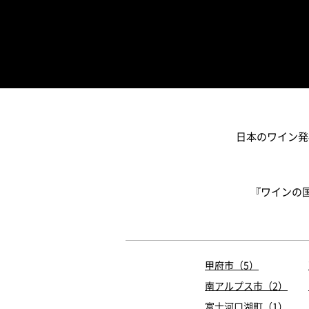
日本のワイン発
『ワインの
甲府市（5）
南アルプス市（2）
富士河口湖町（1）