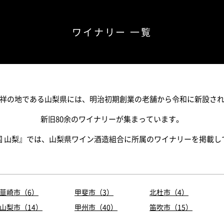
ワイナリー 一覧
祥の地である山梨県には、明治初期創業の老舗から令和に新設さ
新旧80余のワイナリーが集まっています。
国 山梨』では、山梨県ワイン酒造組合に所属のワイナリーを掲載し
韮崎市（6）
甲斐市（3）
北杜市（4）
山梨市（14）
甲州市（40）
笛吹市（15）