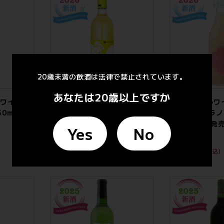
20歳未満の飲酒は法律で禁止されています。
あなたは20歳以上ですか
ワイン 巨
まるき葡萄酒 にごりワイン デ
フジクレールワ
0ml (10
ラウェア＆ピーチ 2026
クレール クラノオ
750ml (9月上旬発売新酒)
720ml (8月発
Yes
No
¥ 2,090
¥ 2,090
(税込)
(税込)