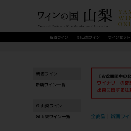
新酒ワイン
GI山梨ワイン
ワインセット
サントネージュワイン
ニュー山梨ワイン醸造
スパークリングワイン
マスカットベーリーA
サクラアワード2026
Nikkawaワイナリー
盛田甲州ワイナリー
くらむぼんワイン
駒園ヴィンヤード
アルプスワイン
甲斐ワイナリー
シャトージュン
東夢ワイナリー
ドメーヌ茅ヶ岳
オレンジワイン
5,000円以上
サン．フーズ
シャトー勝沼
ドメーヌヒデ
まるき葡萄酒
マンズワイン
1,000円台
2,000円台
3,000円台
4,000円台
甲州ワイン
甘口ワイン
麻屋葡萄酒
新巻葡萄酒
北野呂醸造
錦城葡萄酒
白百合醸造
蒼龍葡萄酒
原茂ワイン
モンデ酒造
大和葡萄酒
ルミエール
ロゼワイン
ドメーヌQ
岩崎醸造
塩山洋酒
勝沼醸造
敷島醸造
東晨洋酒
白ワイン
赤ワイン
サドヤ
日本ワインコンクール2026
ジャパン・ワイン・チャレンジ2025
デキャンタ・ワールド・ワイン・アワード2025
インターナショナルワインチャレンジ2026
フェミナリーズ世界ワインコンクール2026
シャトー酒折ワイナリー
フジクレールワイナリー
新酒ワイン
【お盆期間中の
ワイナリーの営
新酒ワイン一覧
出荷に関する注
GI山梨ワイン
全商品
新酒ワイ
GI山梨ワイン一覧