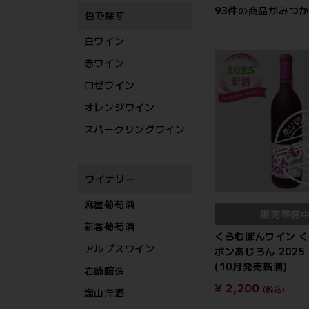
93
件
の商品がみつか
色で探す
白ワイン
赤ワイン
ロゼワイン
オレンジワイン
スパークリングワイン
ワイナリー
麻屋葡萄酒
販売準備
新巻葡萄酒
くらむぼんワイン 
アルプスワイン
ボンあじろん 2025 
(10月発売新酒)
岩崎醸造
¥ 2,200
(税込)
塩山洋酒