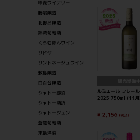
甲斐ワイナリー
勝沼醸造
北野呂醸造
錦城葡萄酒
くらむぼんワイン
サドヤ
サントネージュワイン
敷島醸造
販売準備
白百合醸造
ルミエール フレール
シャトー勝沼
2025 750ml (1
シャトー酒折
シャトージュン
¥ 2,156
(税込)
蒼龍葡萄酒
東晨洋酒