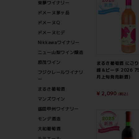
東夢ワイナリー
ドメーヌ茅ヶ岳
ドメーヌQ
ドメーヌヒデ
Nikkawaワイナリー
ニュー山梨ワイン醸造
原茂ワイン
まるき葡萄酒 にごり
峰＆ピーチ 2026 75
フジクレールワイナリ
月上旬発売新酒)
ー
まるき葡萄酒
¥ 2,090
(税込)
マンズワイン
盛田甲州ワイナリー
モンデ酒造
大和葡萄酒
ルミエール