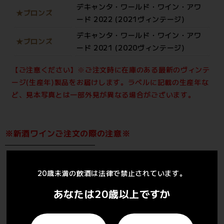
デキャンタ・ワールド・ワイン・アワ
★ブロンズ
ード 2022 (2021ヴィンテージ)
デキャンタ・ワールド・ワイン・アワ
★ブロンズ
ード 2021 (2020ヴィンテージ)
【ご注意ください】※ご注文時に在庫のある最新のヴィンテ
ージ(生産年)製品をお届けします。ラベルに記載の生産年な
ど、見本写真とは一部外見が異なる場合がございます。
※新酒ワインご注文の際の注意※
発売日(解禁日)が異なるワインを同じカートに入れて注文し
た場合は、発売日が一番遅いワインに合わせて同時発送とな
20歳未満の飲酒は法律で禁止されています。
ります。
あなたは20歳以上ですか
※発売日は、商品名や各商品ページをご確認ください。
※それぞれ最短でのお届けを希望の場合は発売日ごとに注文
を分けてください。