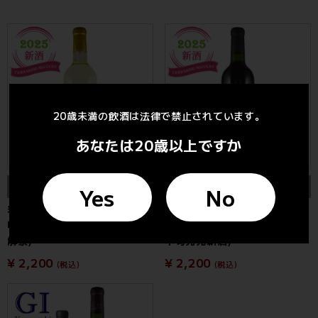
20歳未満の飲酒は法律で禁止されています。
あなたは20歳以上ですか
販売準備中
販売準備中
Yes
No
岩崎醸造 シャトーホンジョー
岩崎醸造 シャトーホンジョー
甲州 2025 720ml (11月3日
アジロン 2025 720ml (10月
解禁)
中旬発売新酒)
¥ 2,200
¥ 2,200
(税込)
(税込)