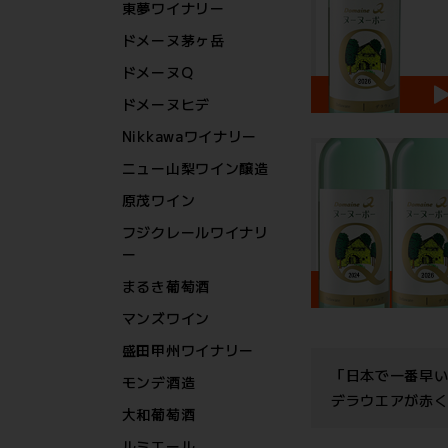
東夢ワイナリー
ドメーヌ茅ヶ岳
ドメーヌQ
ドメーヌヒデ
Nikkawaワイナリー
ニュー山梨ワイン醸造
原茂ワイン
フジクレールワイナリ
ー
まるき葡萄酒
マンズワイン
盛田甲州ワイナリー
「日本で一番早
モンデ酒造
デラウエアが赤
大和葡萄酒
ルミエール