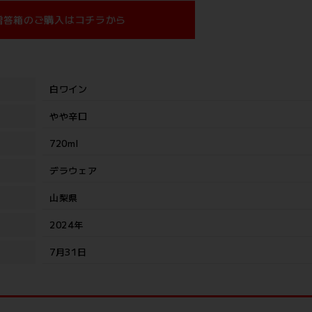
贈答箱のご購入はコチラから
白ワイン
やや辛口
720ml
デラウェア
山梨県
2024年
7月31日