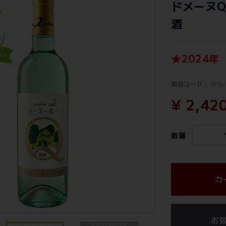
ドメーヌQ 
酒
★2024
商品コード：
DQ-
¥ 2,42
数量
カ
お