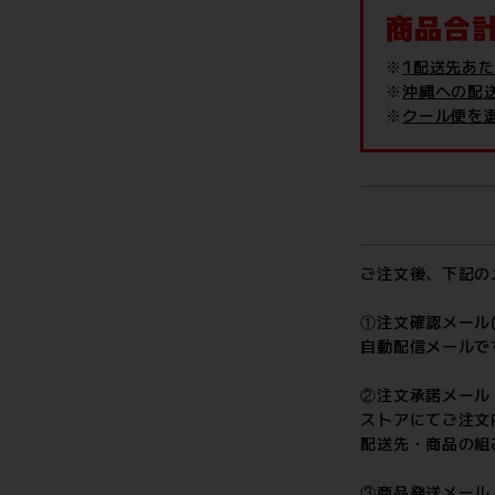
商品合計
※
1配送先あ
※
沖縄への配
※
クール便を
ご注文後、下記の
①注文確認メール(
自動配信メールで
②注文承諾メール
ストアにてご注文
配送先・商品の組
③商品発送メール