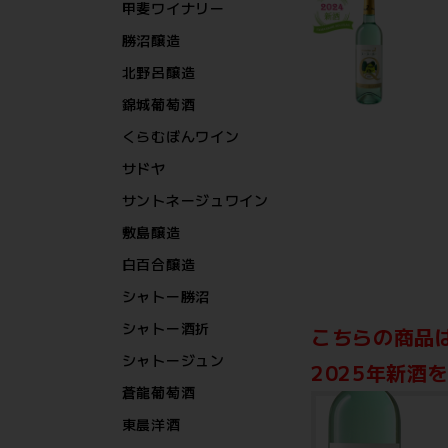
甲斐ワイナリー
勝沼醸造
北野呂醸造
錦城葡萄酒
くらむぼんワイン
サドヤ
サントネージュワイン
敷島醸造
白百合醸造
シャトー勝沼
シャトー酒折
こちらの商品
シャトージュン
2025年新
蒼龍葡萄酒
東晨洋酒