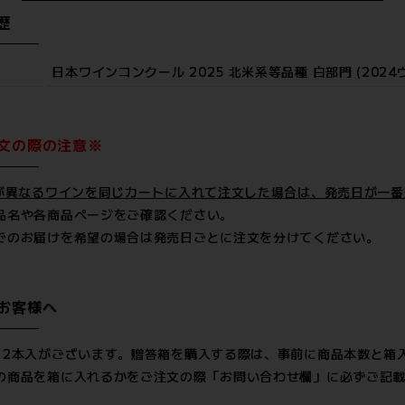
歴
日本ワインコンクール 2025 北米系等品種 白部門 (202
文の際の注意※
)が異なるワインを同じカートに入れて注文した場合は、発売日が一
品名や各商品ページをご確認ください。
でのお届けを希望の場合は発売日ごとに注文を分けてください。
お客様へ
、2本入がございます。贈答箱を購入する際は、事前に商品本数と箱
の商品を箱に入れるかをご注文の際「お問い合わせ欄」に必ずご記