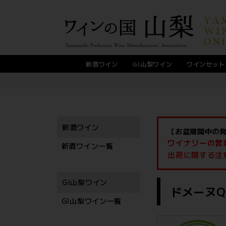
新酒ワイン
GI山梨ワイン
ワインセット
サントネージュワイン
ニュー山梨ワイン醸造
スパークリングワイン
マスカットベーリーA
サクラアワード2026
Nikkawaワイナリー
盛田甲州ワイナリー
くらむぼんワイン
駒園ヴィンヤード
アルプスワイン
甲斐ワイナリー
シャトージュン
東夢ワイナリー
ドメーヌ茅ヶ岳
オレンジワイン
5,000円以上
サン．フーズ
シャトー勝沼
ドメーヌヒデ
まるき葡萄酒
マンズワイン
1,000円台
2,000円台
3,000円台
4,000円台
甲州ワイン
甘口ワイン
麻屋葡萄酒
新巻葡萄酒
北野呂醸造
錦城葡萄酒
白百合醸造
蒼龍葡萄酒
原茂ワイン
モンデ酒造
大和葡萄酒
ルミエール
ロゼワイン
ドメーヌQ
岩崎醸造
塩山洋酒
勝沼醸造
敷島醸造
東晨洋酒
白ワイン
赤ワイン
サドヤ
日本ワインコンクール2026
ジャパン・ワイン・チャレンジ2025
デキャンタ・ワールド・ワイン・アワード2025
インターナショナルワインチャレンジ2026
フェミナリーズ世界ワインコンクール2026
シャトー酒折ワイナリー
フジクレールワイナリー
新酒ワイン
【お盆期間中の
ワイナリーの営
新酒ワイン一覧
出荷に関する注
GI山梨ワイン
メーカー： ドメーヌQ
GI山梨ワイン一覧