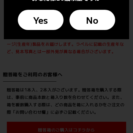
★ゴールド
ージ)
インターナショナルワインチャレンジ
Yes
No
★表彰
2022 (2021ヴィンテージ)
【ご注意ください】※ご注文時に在庫のある最新のヴィンテ
ージ(生産年)製品をお届けします。ラベルに記載の生産年な
ど、見本写真とは一部外見が異なる場合がございます。
贈答箱をご利用のお客様へ
贈答箱は1本入、2本入がございます。贈答箱を購入する際
は、事前に商品本数と箱入り数を合わせてください。また、
箱を複数購入する際は、どの商品を箱に入れるかをご注文の
際「お問い合わせ欄」に必ずご記載ください。
贈答箱のご購入はコチラから