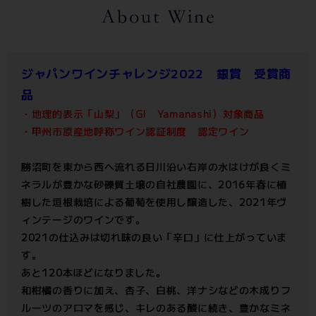
ジャパンワインチャレンジ2022 銀賞 受賞商
品
・地理的表示「山梨」（GI Yamanashi）対象商品
・甲州市原産地呼称ワイン認証制度 認定ワイン
勝沼町を東から西へ流れる日川沿い右岸の水はけが良くミ
ネラルが豊かな砂礫質土壌の自社農園に、2016年春に植
樹した垣根栽培による葡萄を使用し醸造した、2021年ヴ
ィンテージのワインです。
2021の仕込みは切れ味の良い「辛口」に仕上がっていま
す。
あと120本ほどになりました。
和柑橘の香りに加え、杏子、白桃、洋ナシなどの木成りフ
ルーツのアロマを感じ、キレのある酸に続き、豊かなミネ