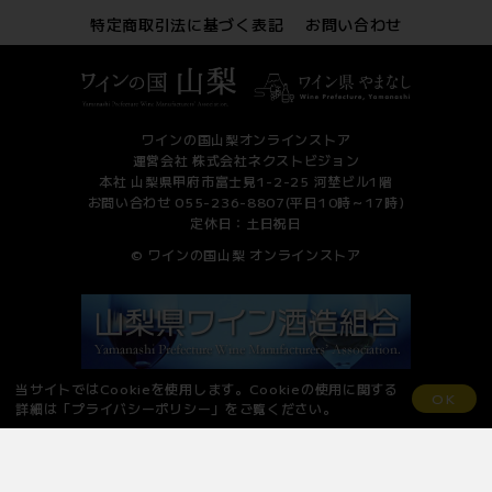
特定商取引法に基づく表記
お問い合わせ
ワインの国山梨オンラインストア
運営会社 株式会社ネクストビジョン
本社 山梨県甲府市富士見1-2-25 河埜ビル1階
お問い合わせ 055-236-8807(平日10時～17時)
定休日：土日祝日
© ワインの国山梨 オンラインストア
当サイトではCookieを使用します。Cookieの使用に関する
OK
詳細は「
プライバシーポリシー
」をご覧ください。