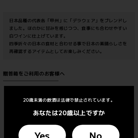
日本品種の代表各「甲州」に「デラウェア」をブレンドし
ました。ほのかに甘みを感じつつ、食事にも合わせやすい
白ワインに仕上げています。
四季折々の日本の食材と合わせる事で日本の素晴らしさを
再確認するアイテムとしてお楽しみください。
贈答箱をご利用のお客様へ
贈答箱は1本入、2本入がございます。贈答箱を購入する際
は、事前に商品本数と箱入り数を合わせてください。また、
20歳未満の飲酒は法律で禁止されています。
箱を複数購入する際は、どの商品を箱に入れるかをご注文の
あなたは20歳以上ですか
際「お問い合わせ欄」に必ずご記載ください。
贈答箱のご購入はコチラから
Yes
No