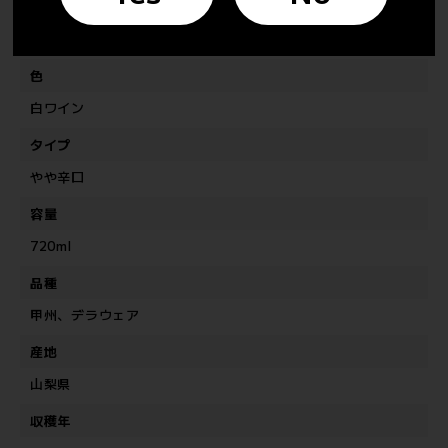
色
白ワイン
タイプ
やや辛口
容量
720ml
品種
甲州、デラウェア
産地
山梨県
収穫年